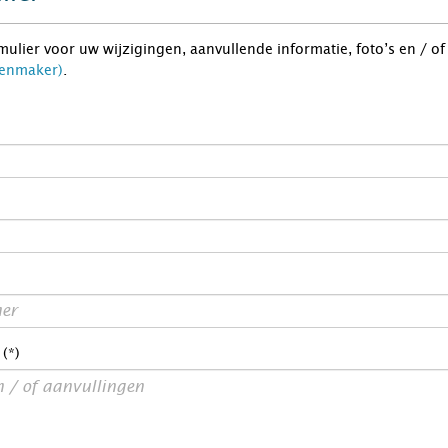
rmulier voor uw wijzigingen, aanvullende informatie, foto’s en / o
senmaker)
.
 (*)