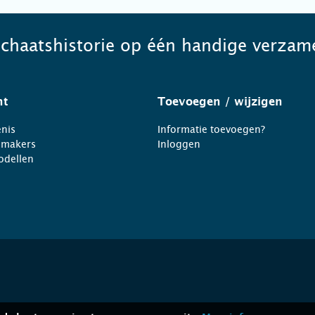
schaatshistorie op één handige verzame
ht
Toevoegen
/ wijzigen
nis
Informatie toevoegen?
nmakers
Inloggen
odellen