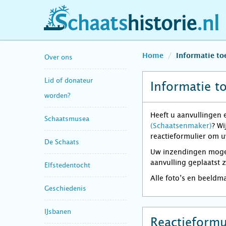
schaatshistorie.nl
Home
Informatie t
Over ons
Lid of donateur
Informatie t
worden?
Heeft u aanvullingen 
Schaatsmusea
(Schaatsenmaker)
? Wi
reactieformulier om u
De Schaats
Uw inzendingen mogen 
aanvulling geplaatst 
Elfstedentocht
Alle foto’s en beeldm
Geschiedenis
IJsbanen
Reactieformu