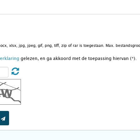
docx, xlsx, jpg, jpeg, gif, png, tiff, zip of rar is toegestaan. Max. bestandsgr
Verklaring
gelezen, en ga akkoord met de toepassing hiervan (*).
t