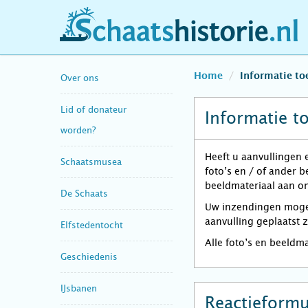
schaatshistorie.nl
Home
Informatie t
Over ons
Lid of donateur
Informatie t
worden?
Heeft u aanvullingen 
Schaatsmusea
foto’s en / of ander 
beeldmateriaal aan on
De Schaats
Uw inzendingen mogen 
aanvulling geplaatst 
Elfstedentocht
Alle foto’s en beeldm
Geschiedenis
IJsbanen
Reactieformu