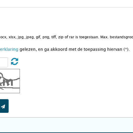
docx, xlsx, jpg, jpeg, gif, png, tiff, zip of rar is toegestaan. Max. bestandsgr
Verklaring
gelezen, en ga akkoord met de toepassing hiervan (*).
t