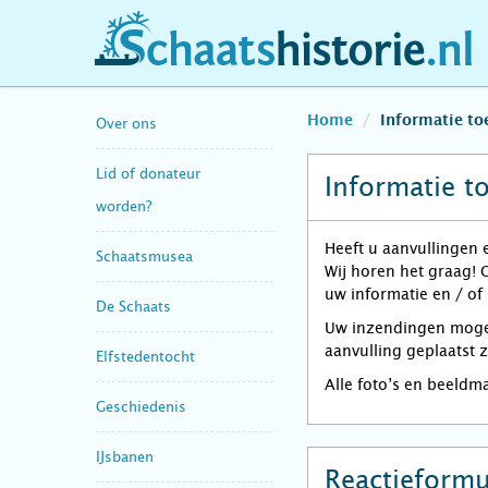
schaatshistorie.nl
Home
Informatie t
Over ons
Lid of donateur
Informatie t
worden?
Heeft u aanvullingen 
Schaatsmusea
Wij horen het graag! 
uw informatie en / of
De Schaats
Uw inzendingen mogen 
aanvulling geplaatst 
Elfstedentocht
Alle foto’s en beeldm
Geschiedenis
IJsbanen
Reactieformu