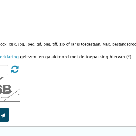
docx, xlsx, jpg, jpeg, gif, png, tiff, zip of rar is toegestaan. Max. bestandsgr
Verklaring
gelezen, en ga akkoord met de toepassing hiervan (*).
t