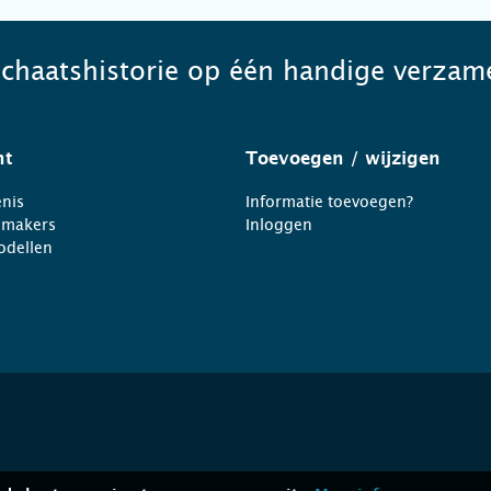
schaatshistorie op één handige verzame
ht
Toevoegen
/ wijzigen
nis
Informatie toevoegen?
nmakers
Inloggen
odellen