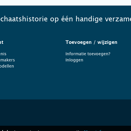
schaatshistorie op één handige verzame
ht
Toevoegen
/ wijzigen
nis
Informatie toevoegen?
nmakers
Inloggen
odellen