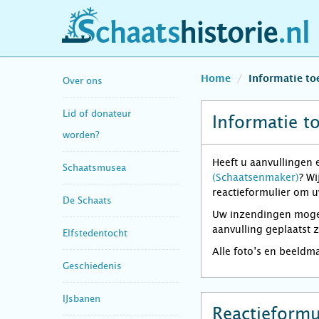
schaatshistorie.nl
Home
Informatie t
Over ons
Lid of donateur
Informatie t
worden?
Heeft u aanvullingen 
Schaatsmusea
(Schaatsenmaker)
? Wi
reactieformulier om u
De Schaats
Uw inzendingen mogen 
aanvulling geplaatst 
Elfstedentocht
Alle foto’s en beeldm
Geschiedenis
IJsbanen
Reactieformu