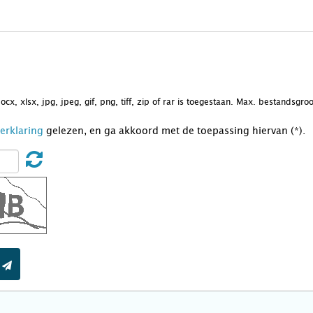
docx, xlsx, jpg, jpeg, gif, png, tiff, zip of rar is toegestaan. Max. bestandsgr
Verklaring
gelezen, en ga akkoord met de toepassing hiervan (*).
t