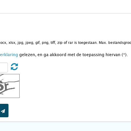
docx, xlsx, jpg, jpeg, gif, png, tiff, zip of rar is toegestaan. Max. bestandsgr
Verklaring
gelezen, en ga akkoord met de toepassing hiervan (*).
t