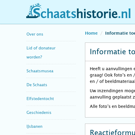
schaatshistorie.nl
Home
Informatie t
Over ons
Lid of donateur
Informatie t
worden?
Heeft u aanvullingen 
Schaatsmusea
graag! Ook foto’s en 
en / of beeldmateriaal
De Schaats
Uw inzendingen mogen 
aanvulling geplaatst 
Elfstedentocht
Alle foto’s en beeldm
Geschiedenis
IJsbanen
Reactieformu