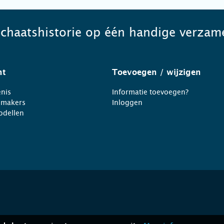
schaatshistorie op één handige verzame
ht
Toevoegen
/ wijzigen
nis
Informatie toevoegen?
nmakers
Inloggen
odellen