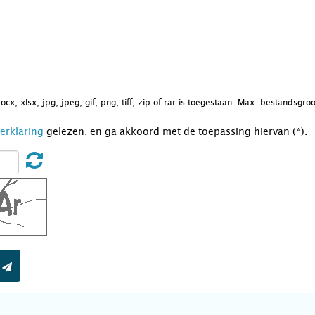
docx, xlsx, jpg, jpeg, gif, png, tiff, zip of rar is toegestaan. Max. bestandsgr
Verklaring
gelezen, en ga akkoord met de toepassing hiervan (*).
t