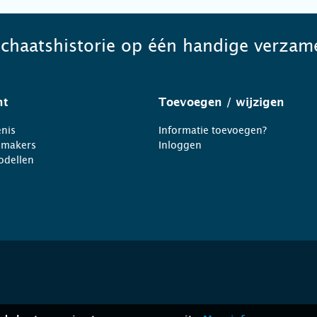
schaatshistorie op één handige verzame
ht
Toevoegen
/ wijzigen
nis
Informatie toevoegen?
nmakers
Inloggen
odellen