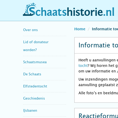
schaatshistorie.nl
Home
Informatie t
Over ons
Lid of donateur
Informatie t
worden?
Heeft u aanvullingen 
Schaatsmusea
tocht
? Wij horen het 
om uw informatie en /
De Schaats
Uw inzendingen mogen 
aanvulling geplaatst 
Elfstedentocht
Alle foto’s en beeldm
Geschiedenis
IJsbanen
Reactieformu