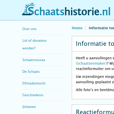
schaatshistorie.nl
Home
Informatie t
Over ons
Lid of donateur
Informatie t
worden?
Heeft u aanvullingen 
Schaatsmusea
(Schaatsenmaker)
? Wi
reactieformulier om u
De Schaats
Uw inzendingen mogen 
aanvulling geplaatst 
Elfstedentocht
Alle foto’s en beeldm
Geschiedenis
IJsbanen
Reactieformu