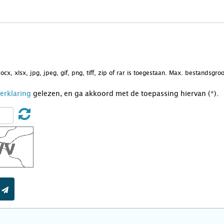
docx, xlsx, jpg, jpeg, gif, png, tiff, zip of rar is toegestaan. Max. bestandsgr
Verklaring
gelezen, en ga akkoord met de toepassing hiervan (*).
t