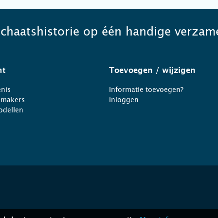
schaatshistorie op één handige verzame
ht
Toevoegen
/ wijzigen
nis
Informatie toevoegen?
nmakers
Inloggen
odellen