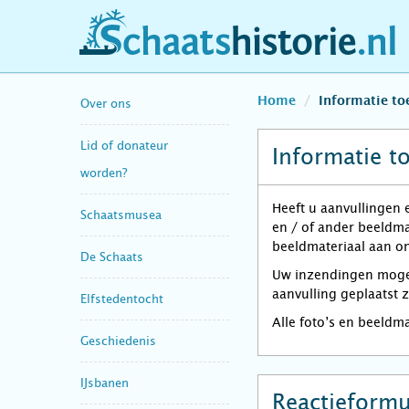
schaatshistorie.nl
Home
Informatie t
Over ons
Lid of donateur
Informatie t
worden?
Heeft u aanvullingen 
Schaatsmusea
en / of ander beeldma
beeldmateriaal aan on
De Schaats
Uw inzendingen mogen 
aanvulling geplaatst 
Elfstedentocht
Alle foto’s en beeldm
Geschiedenis
IJsbanen
Reactieformu