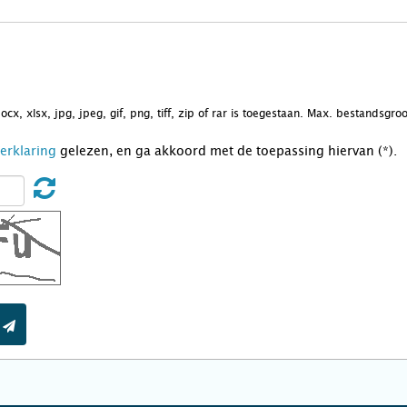
docx, xlsx, jpg, jpeg, gif, png, tiff, zip of rar is toegestaan. Max. bestandsgr
Verklaring
gelezen, en ga akkoord met de toepassing hiervan (*).
t