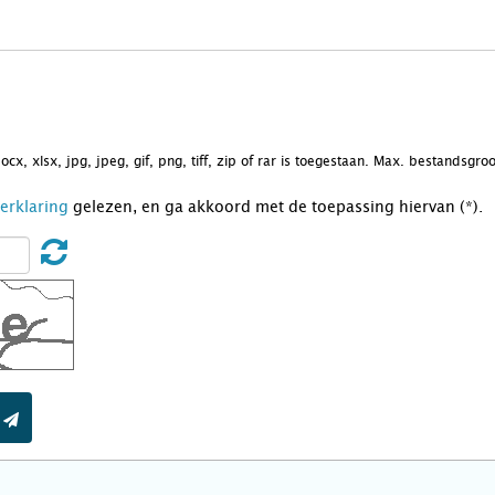
docx, xlsx, jpg, jpeg, gif, png, tiff, zip of rar is toegestaan. Max. bestandsgr
Verklaring
gelezen, en ga akkoord met de toepassing hiervan (*).
t