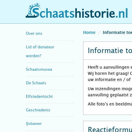
schaatshistorie.nl
Home
Informatie t
Over ons
Lid of donateur
Informatie t
worden?
Heeft u aanvullingen 
Schaatsmusea
Wij horen het graag! 
uw informatie en / of
De Schaats
Uw inzendingen mogen 
aanvulling geplaatst 
Elfstedentocht
Alle foto’s en beeldm
Geschiedenis
IJsbanen
Reactieformu