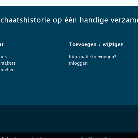
schaatshistorie op één handige verzame
ht
Toevoegen
/ wijzigen
nis
Informatie toevoegen?
nmakers
Inloggen
odellen