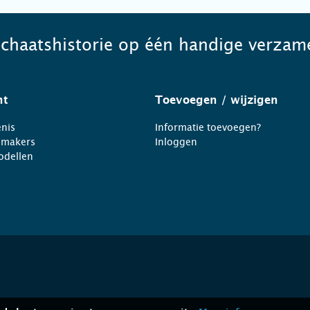
schaatshistorie op één handige verzame
ht
Toevoegen
/ wijzigen
nis
Informatie toevoegen?
nmakers
Inloggen
odellen