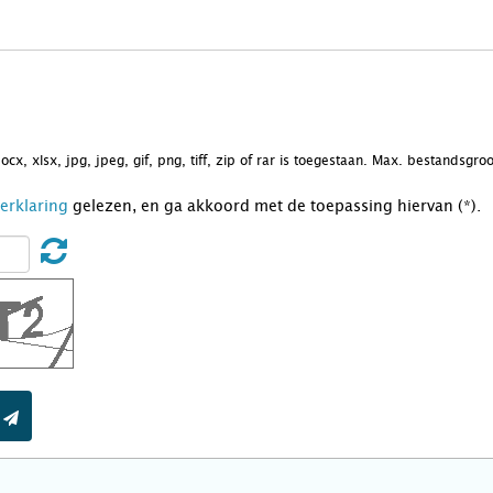
docx, xlsx, jpg, jpeg, gif, png, tiff, zip of rar is toegestaan. Max. bestandsgr
Verklaring
gelezen, en ga akkoord met de toepassing hiervan (*).
t