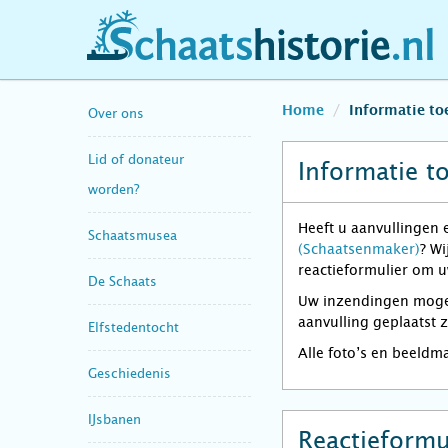
schaatshistorie.nl
Home
Informatie t
Over ons
Lid of donateur
Informatie t
worden?
Heeft u aanvullingen 
Schaatsmusea
(Schaatsenmaker)
? Wi
reactieformulier om u
De Schaats
Uw inzendingen mogen 
aanvulling geplaatst 
Elfstedentocht
Alle foto’s en beeldm
Geschiedenis
IJsbanen
Reactieformu