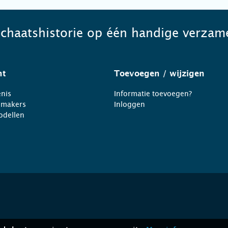
schaatshistorie op één handige verzame
ht
Toevoegen
/ wijzigen
nis
Informatie toevoegen?
nmakers
Inloggen
odellen