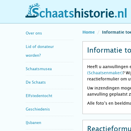
schaatshistorie.nl
Home
Informatie t
Over ons
Lid of donateur
Informatie t
worden?
Heeft u aanvullingen 
Schaatsmusea
(Schaatsenmaker)
? Wi
reactieformulier om u
De Schaats
Uw inzendingen mogen 
aanvulling geplaatst 
Elfstedentocht
Alle foto’s en beeldm
Geschiedenis
IJsbanen
Reactieformu