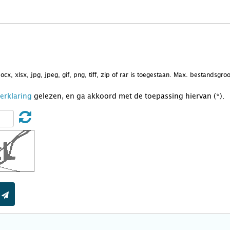
docx, xlsx, jpg, jpeg, gif, png, tiff, zip of rar is toegestaan. Max. bestandsgr
Verklaring
gelezen, en ga akkoord met de toepassing hiervan (*).
t