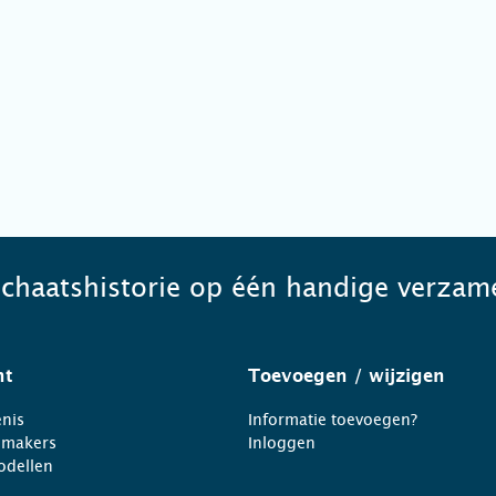
schaatshistorie op één handige verzame
ht
Toevoegen
/ wijzigen
nis
Informatie toevoegen?
nmakers
Inloggen
odellen