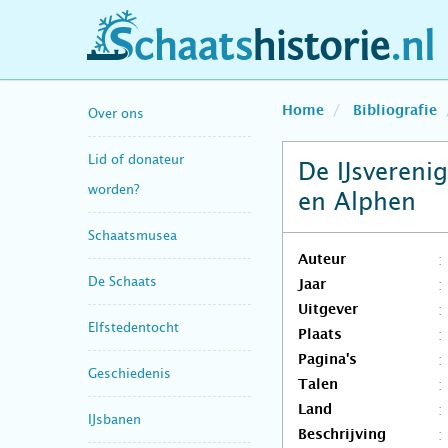
schaatshistorie.nl
Home
Bibliografie
Over ons
Lid of donateur
De IJsvereni
worden?
en Alphen
Schaatsmusea
Auteur
De Schaats
Jaar
Uitgever
Elfstedentocht
Plaats
Pagina's
Geschiedenis
Talen
Land
IJsbanen
Beschrijving