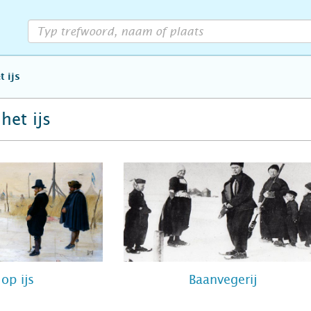
t ijs
het ijs
 op ijs
Baanvegerij