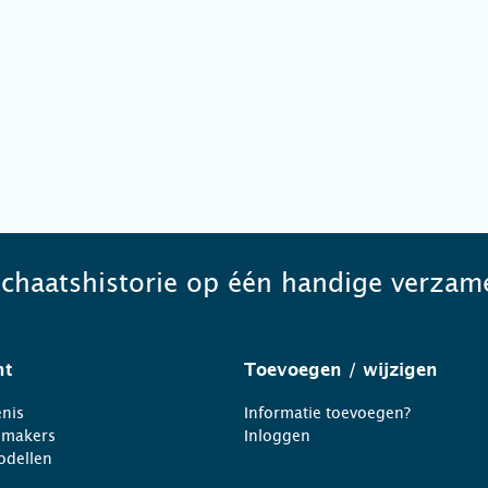
schaatshistorie op één handige verzame
ht
Toevoegen
/ wijzigen
nis
Informatie toevoegen?
nmakers
Inloggen
odellen