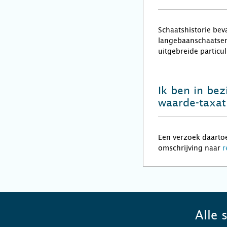
Schaatshistorie beva
langebaanschaatsen,
uitgebreide particu
Ik ben in bez
waarde-taxat
Een verzoek daartoe
omschrijving naar
r
Alle 