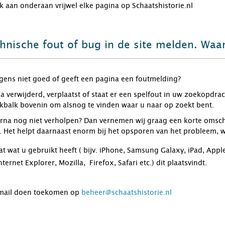
ok aan onderaan vrijwel elke pagina op Schaatshistorie.nl
chnische fout of bug in de site melden. Waa
gens niet goed of geeft een pagina een foutmelding?
na verwijderd, verplaatst of staat er een spelfout in uw zoekopdr
kbalk bovenin om alsnog te vinden waar u naar op zoekt bent.
arna nog niet verholpen? Dan vernemen wij graag een korte omsch
. Het helpt daarnaast enorm bij het opsporen van het probleem, 
at wat u gebruikt heeft ( bijv. iPhone, Samsung Galaxy, iPad, Appl
ternet Explorer, Mozilla, Firefox, Safari etc.) dit plaatsvindt.
e-mail doen toekomen op
beheer@schaatshistorie.nl