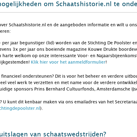
mogelijkheden om Schaatshistorie.nl te ond
over Schaatshistorie.nl en de aangeboden informatie en wilt u ons
eren:
 per jaar begunstiger (lid) worden van de Stichting De Poolster e
evens 3x per jaar ons boeiende magazine Kouwe Drukte boordevo
n harte welkom op onze interessante Voor- en Najaarsbijeenkomste
lijkgestemden!
Klik hier voor het aanmeldformulier
!
ct financieel ondersteunen? Dit is voor het beheer en verdere uit
heel veel werk te verzetten en met name voor de verdere ontwikkeli
idige sponsors Prins Bernhard Cultuurfonds, Amsterdamsche IJsc
? U kunt dit kenbaar maken via ons emailadres van het Secretariaa
chtingdepoolster.nl
).
 uitslagen van schaatswedstrijden?