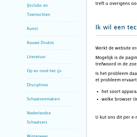
treft u overigens o
IJsclubs en
Toertochten
Ik wil een te
Kunst
Kouwe Drukte
Werkt de website er
Literatuur
Mogelijk is de pagi
trefwoord in de zoe
Op en rond het ijs
Is het probleem da
et probleem ervaart
Disciplines
het soort appara
Schaatsenmakers
welke browser (In
Nederlandse
U kut ons dit per 
Schaatsers
Winterweer