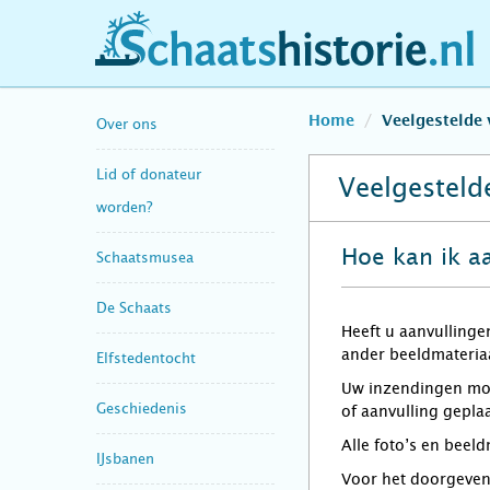
schaatshistorie.nl
Home
Veelgestelde 
Over ons
Lid of donateur
Veelgesteld
worden?
Hoe kan ik a
Schaatsmusea
De Schaats
Heeft u aanvullinge
ander beeldmateriaa
Elfstedentocht
Uw inzendingen moge
Geschiedenis
of aanvulling gepla
Alle foto’s en beel
IJsbanen
Voor het doorgeven