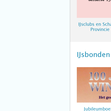
IJsclubs en Sc
Provincie
IJsbonden
Jubileumboe