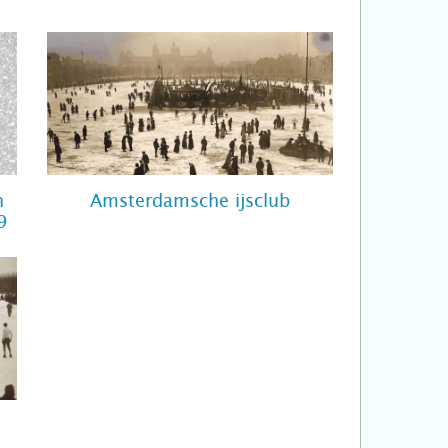
n
Amsterdamsche ijsclub
9