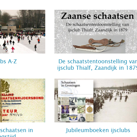
ubs A-Z
De schaatstentoonstelling va
ijsclub Thialf, Zaandijk in 187
 schaatsen in
Jubileumboeken ijsclubs
ogstijd