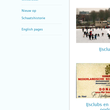
Nieuw op
Schaatshistorie
English pages
IJscl
IJsclubs en
oorl