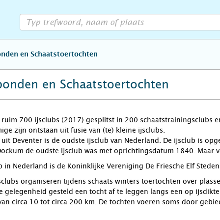
bonden en Schaatstoertochten
Jsbonden en Schaatstoertochten
d ruim 700 ijsclubs (2017) gesplitst in 200 schaatstrainingsclubs 
e zijn ontstaan uit fusie van (te) kleine ijsclubs.
 uit Deventer is de oudste ijsclub van Nederland. De ijsclub is op
 Dockum de oudste ijsclub was met oprichtingsdatum 1840. Maar v
b in Nederland is de Koninklijke Vereniging De Friesche Elf Steden
sclubs organiseren tijdens schaats winters toertochten over plass
e gelegenheid gesteld een tocht af te leggen langs een op ijsdikte
van circa 10 tot circa 200 km. De tochten voeren soms door gebied