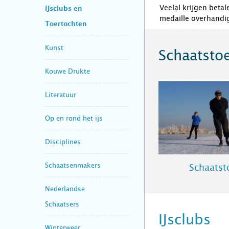
Veelal krijgen beta
IJsclubs en
medaille overhandi
Toertochten
Kunst
Schaatsto
Kouwe Drukte
Literatuur
Op en rond het ijs
Disciplines
Schaatsenmakers
Schaatst
Nederlandse
Schaatsers
IJsclubs
Winterweer