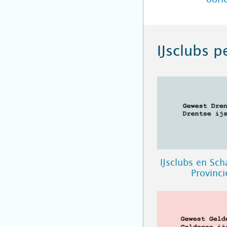
IJsclubs p
IJsclubs en Sc
Provinc