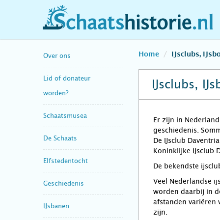
schaatshistorie.nl
Home
IJsclubs, IJs
Over ons
Lid of donateur
IJsclubs, I
worden?
Schaatsmusea
Er zijn in Nederlan
geschiedenis. Sommig
De Schaats
De IJsclub Daventria
Koninklijke IJsclub
Elfstedentocht
De bekendste ijsclu
Veel Nederlandse ij
Geschiedenis
worden daarbij in d
afstanden variëren 
IJsbanen
zijn.