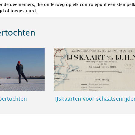
lende deelnemers, die onderweg op elk controlepunt een stempelk
gd of toegestuurd.
ertochten
oertochten
IJskaarten voor schaatsenrijde