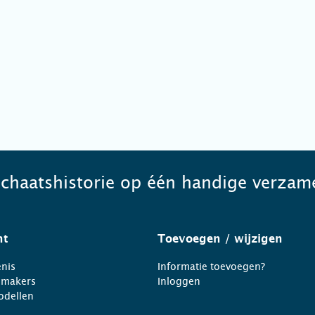
schaatshistorie op één handige verzame
ht
Toevoegen
/ wijzigen
nis
Informatie toevoegen?
nmakers
Inloggen
odellen