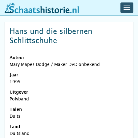
navig
schaatshistorie.nl
men
Hans und die silbernen
Schlittschuhe
Auteur
Mary Mapes Dodge / Maker DVD onbekend
Jaar
1995
Uitgever
Polyband
Talen
Duits
Land
Duitsland