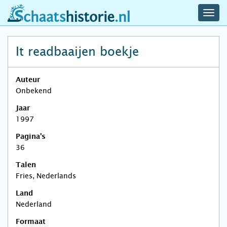
navig
schaatshistorie.nl
men
It readbaaijen boekje
Auteur
Onbekend
Jaar
1997
Pagina's
36
Talen
Fries, Nederlands
Land
Nederland
Formaat