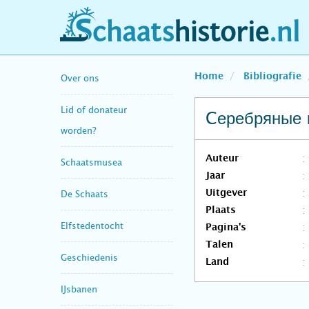
schaatshistorie.nl
Home
Bibliografie
Over ons
Lid of donateur
Cеребряные к
worden?
Auteur
Schaatsmusea
Jaar
Uitgever
De Schaats
Plaats
Elfstedentocht
Pagina's
Talen
Geschiedenis
Land
IJsbanen