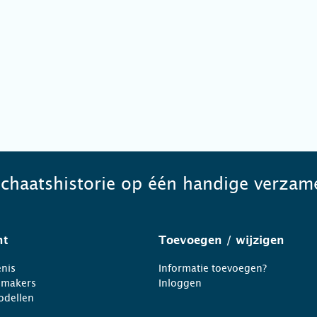
schaatshistorie op één handige verzame
ht
Toevoegen
/ wijzigen
nis
Informatie toevoegen?
nmakers
Inloggen
odellen