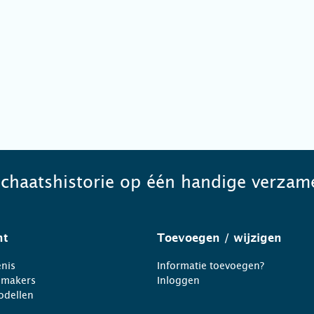
schaatshistorie op één handige verzame
ht
Toevoegen
/ wijzigen
nis
Informatie toevoegen?
nmakers
Inloggen
odellen