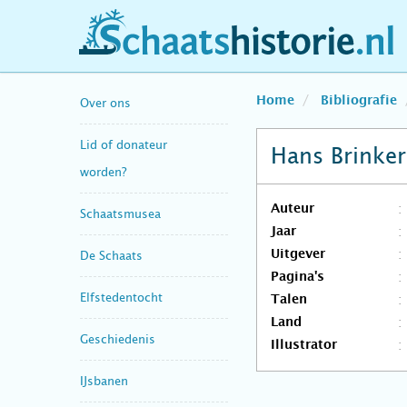
schaatshistorie.nl
Home
Bibliografie
Over ons
Lid of donateur
Hans Brinker,
worden?
Auteur
Schaatsmusea
Jaar
Uitgever
De Schaats
Pagina's
Elfstedentocht
Talen
Land
Geschiedenis
Illustrator
IJsbanen