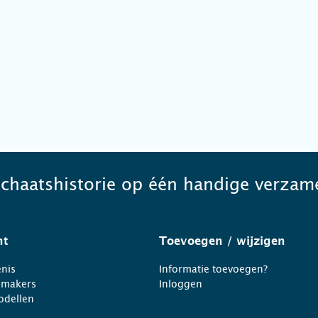
schaatshistorie op één handige verzame
ht
Toevoegen
/ wijzigen
nis
Informatie toevoegen?
nmakers
Inloggen
odellen