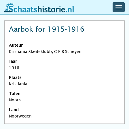
navig
schaatshistorie.nl
men
Aarbok for 1915-1916
Auteur
Kristiania Skøiteklubb, C.F.B Schøyen
Jaar
1916
Plaats
Kristiania
Talen
Noors
Land
Noorwegen