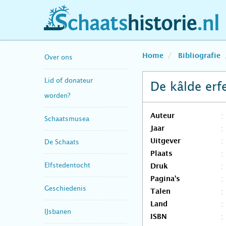
schaatshistorie.nl
Home
Bibliografie
Over ons
Lid of donateur
De kâlde erf
worden?
Auteur
Schaatsmusea
Jaar
Uitgever
De Schaats
Plaats
Elfstedentocht
Druk
Pagina's
Geschiedenis
Talen
Land
IJsbanen
ISBN