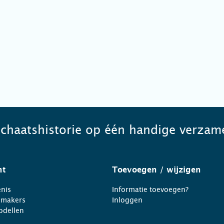
schaatshistorie op één handige verzame
ht
Toevoegen
/ wijzigen
nis
Informatie toevoegen?
nmakers
Inloggen
odellen