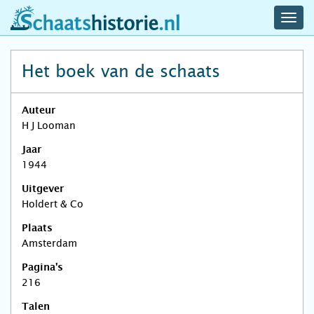
navig
schaatshistorie.nl
men
Het boek van de schaats
Auteur
H J Looman
Jaar
1944
Uitgever
Holdert & Co
Plaats
Amsterdam
Pagina's
216
Talen