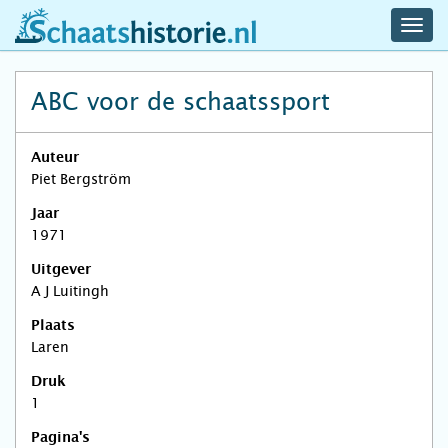
navig
schaatshistorie.nl
men
ABC voor de schaatssport
Auteur
Piet Bergström
Jaar
1971
Uitgever
A J Luitingh
Plaats
Laren
Druk
1
Pagina's