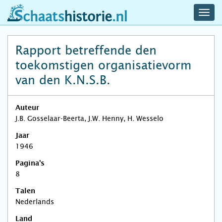
navig
schaatshistorie.nl
men
Rapport betreffende den
toekomstigen organisatievorm
van den K.N.S.B.
Auteur
J.B. Gosselaar-Beerta, J.W. Henny, H. Wesselo
Jaar
1946
Pagina's
8
Talen
Nederlands
Land