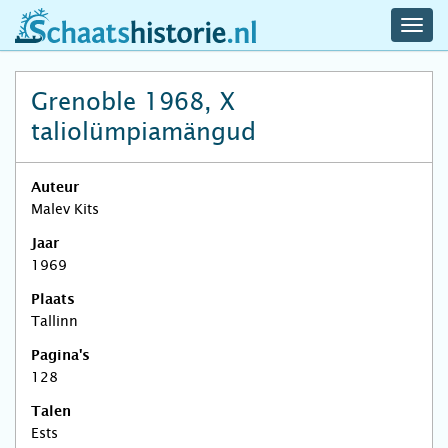
navig
schaatshistorie.nl
men
Grenoble 1968, X
taliolümpiamängud
Auteur
Malev Kits
Jaar
1969
Plaats
Tallinn
Pagina's
128
Talen
Ests