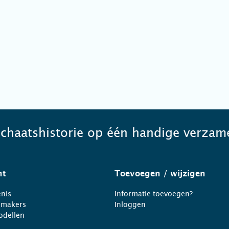
schaatshistorie op één handige verzame
ht
Toevoegen
/ wijzigen
nis
Informatie toevoegen?
nmakers
Inloggen
odellen