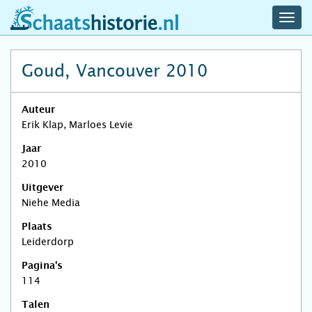
navig
schaatshistorie.nl
men
Goud, Vancouver 2010
Auteur
Erik Klap, Marloes Levie
Jaar
2010
Uitgever
Niehe Media
Plaats
Leiderdorp
Pagina's
114
Talen