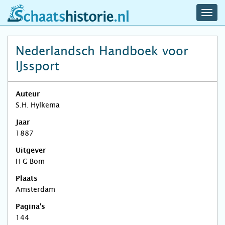
navig
schaatshistorie.nl
men
Nederlandsch Handboek voor
IJssport
Auteur
S.H. Hylkema
Jaar
1887
Uitgever
H G Bom
Plaats
Amsterdam
Pagina's
144