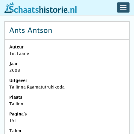
navig
schaatshistorie.nl
men
Ants Antson
Auteur
Tiit Lääne
Jaar
2008
Uitgever
Tallinna Raamatutrükikoda
Plaats
Tallinn
Pagina's
151
Talen