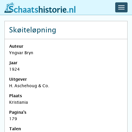
navig
schaatshistorie.nl
men
Skøiteløpning
Auteur
Yngvar Bryn
Jaar
1924
Uitgever
H. Aschehoug & Co.
Plaats
Kristiania
Pagina's
179
Talen