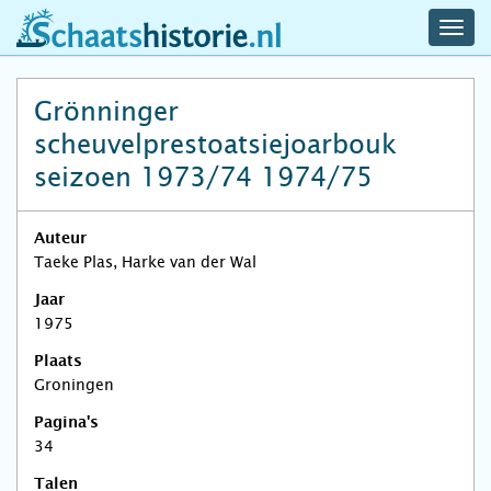
navig
schaatshistorie.nl
men
Grönninger
scheuvelprestoatsiejoarbouk
seizoen 1973/74 1974/75
Auteur
Taeke Plas, Harke van der Wal
Jaar
1975
Plaats
Groningen
Pagina's
34
Talen