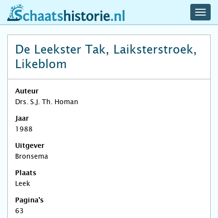
navig
schaatshistorie.nl
men
De Leekster Tak, Laiksterstroek,
Likeblom
Auteur
Drs. S.J. Th. Homan
Jaar
1988
Uitgever
Bronsema
Plaats
Leek
Pagina's
63