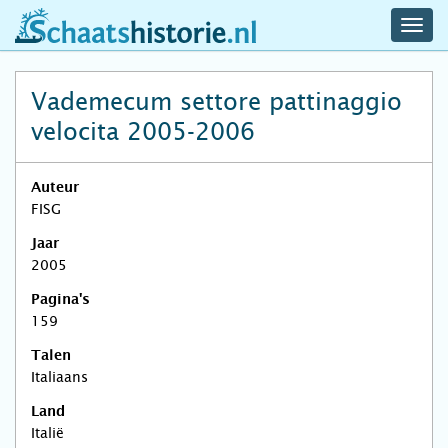
navig
schaatshistorie.nl
men
Vademecum settore pattinaggio
velocita 2005-2006
Auteur
FISG
Jaar
2005
Pagina's
159
Talen
Italiaans
Land
Italië