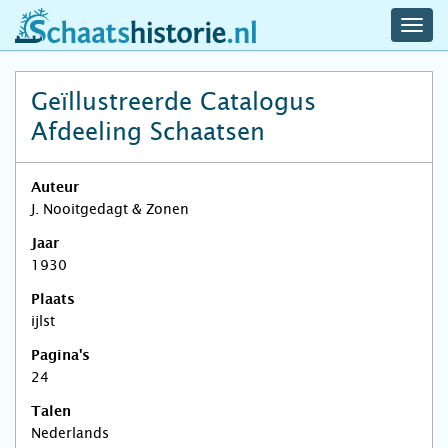
navig
schaatshistorie.nl
men
Geïllustreerde Catalogus
Afdeeling Schaatsen
Auteur
J. Nooitgedagt & Zonen
Jaar
1930
Plaats
ijlst
Pagina's
24
Talen
Nederlands