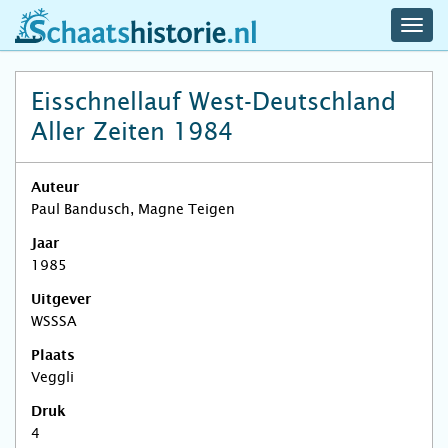
navig
schaatshistorie.nl
men
Eisschnellauf West-Deutschland
Aller Zeiten 1984
Auteur
Paul Bandusch, Magne Teigen
Jaar
1985
Uitgever
WSSSA
Plaats
Veggli
Druk
4