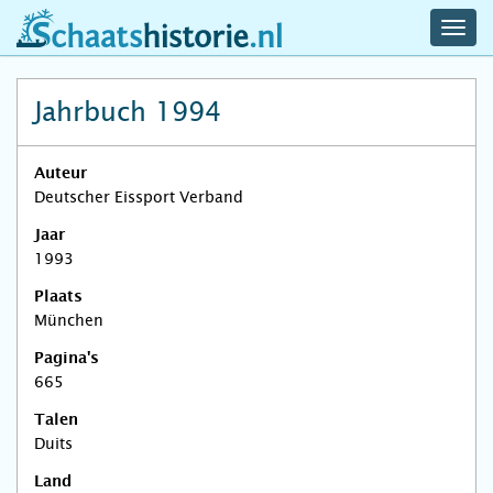
navig
schaatshistorie.nl
men
Jahrbuch 1994
Auteur
Deutscher Eissport Verband
Jaar
1993
Plaats
München
Pagina's
665
Talen
Duits
Land