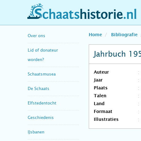
schaatshistorie.nl
Home
Bibliografie
Over ons
Lid of donateur
Jahrbuch 19
worden?
Auteur
Schaatsmusea
Jaar
Plaats
De Schaats
Talen
Elfstedentocht
Land
Formaat
Geschiedenis
Illustraties
IJsbanen