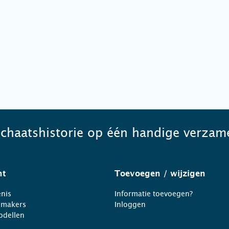
schaatshistorie op één handige verzame
ht
Toevoegen
/ wijzigen
nis
Informatie toevoegen?
nmakers
Inloggen
odellen