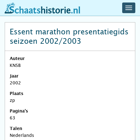
navig
schaatshistorie.nl
men
Essent marathon presentatiegids
seizoen 2002/2003
Auteur
KNSB
Jaar
2002
Plaats
zp
Pagina's
63
Talen
Nederlands