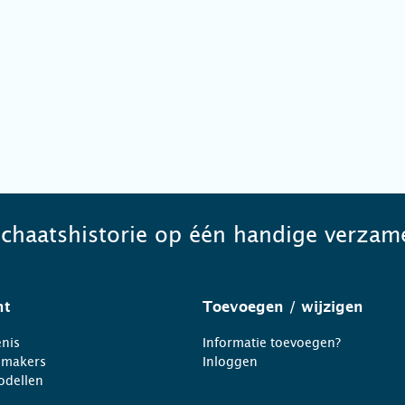
schaatshistorie op één handige verzame
ht
Toevoegen
/ wijzigen
nis
Informatie toevoegen?
nmakers
Inloggen
odellen