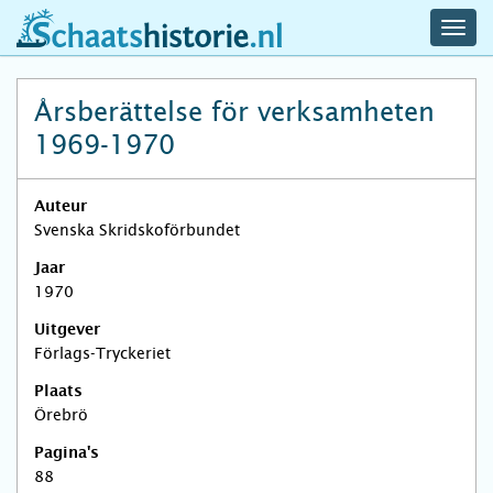
navig
schaatshistorie.nl
men
Årsberättelse för verksamheten
1969-1970
Auteur
Svenska Skridskoförbundet
Jaar
1970
Uitgever
Förlags-Tryckeriet
Plaats
Örebrö
Pagina's
88