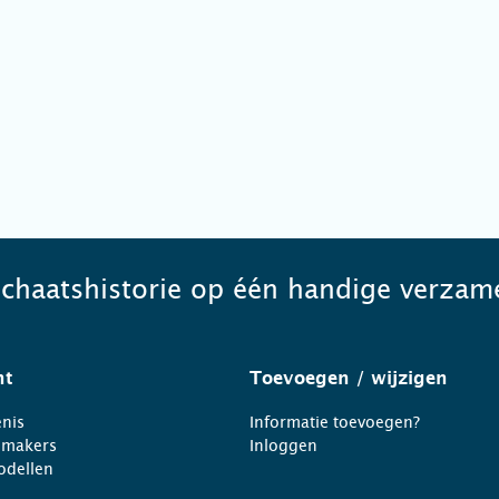
schaatshistorie op één handige verzame
ht
Toevoegen
/ wijzigen
nis
Informatie toevoegen?
nmakers
Inloggen
odellen