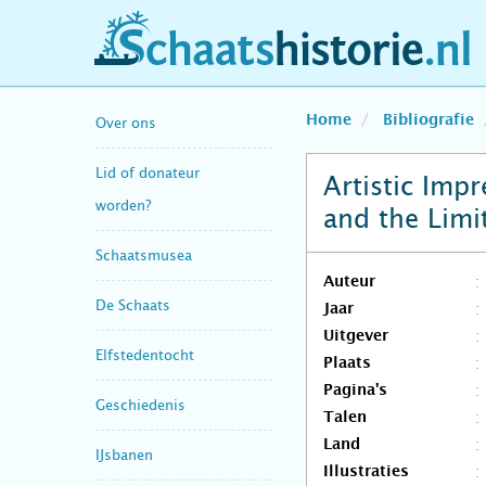
schaatshistorie.nl
Home
Bibliografie
Over ons
Lid of donateur
Artistic Impr
worden?
and the Limi
Schaatsmusea
Auteur
De Schaats
Jaar
Uitgever
Elfstedentocht
Plaats
Pagina's
Geschiedenis
Talen
Land
IJsbanen
Illustraties