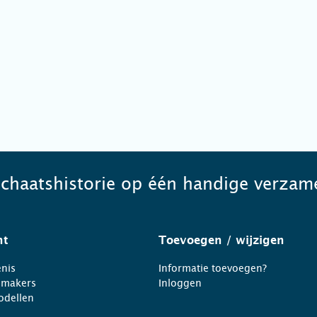
schaatshistorie op één handige verzame
ht
Toevoegen
/ wijzigen
nis
Informatie toevoegen?
nmakers
Inloggen
odellen