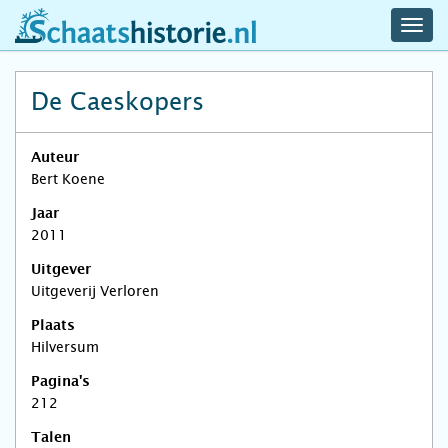
navig
schaatshistorie.nl
men
De Caeskopers
Auteur
Bert Koene
Jaar
2011
Uitgever
Uitgeverij Verloren
Plaats
Hilversum
Pagina's
212
Talen