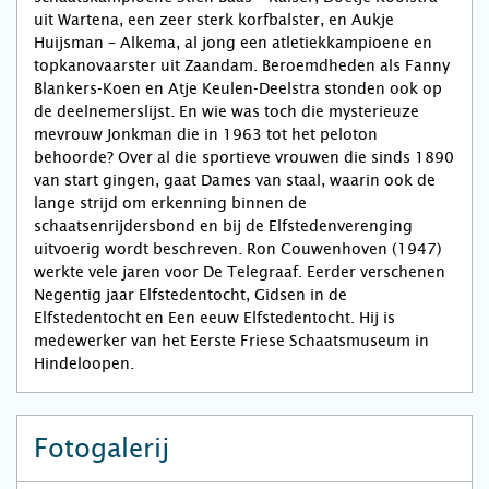
uit Wartena, een zeer sterk korfbalster, en Aukje
Huijsman – Alkema, al jong een atletiekkampioene en
topkanovaarster uit Zaandam. Beroemdheden als Fanny
Blankers-Koen en Atje Keulen-Deelstra stonden ook op
de deelnemerslijst. En wie was toch die mysterieuze
mevrouw Jonkman die in 1963 tot het peloton
behoorde? Over al die sportieve vrouwen die sinds 1890
van start gingen, gaat Dames van staal, waarin ook de
lange strijd om erkenning binnen de
schaatsenrijdersbond en bij de Elfstedenverenging
uitvoerig wordt beschreven. Ron Couwenhoven (1947)
werkte vele jaren voor De Telegraaf. Eerder verschenen
Negentig jaar Elfstedentocht, Gidsen in de
Elfstedentocht en Een eeuw Elfstedentocht. Hij is
medewerker van het Eerste Friese Schaatsmuseum in
Hindeloopen.
Fotogalerij