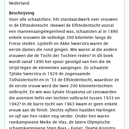
Nederland
Beschrijving
Voor alle schaatsfans: hét standaardwerk over vrouwen
in de Elfstedentocht. Hoewel de Elfstedentocht vooral
een mannenaangelegenheid was, schaatsten al in 1890
enkele vrouwen de volledige 200 kilometer langs de
Friese steden. Lijsbeth en Akke Swierstra waren de
eerste dames die rond gingen. Wie waren al die andere
vrouwen die de Tocht der Tochten reden? In dit boek
wordt vanaf 1890 het spoor gevolgd van hen die de
strijd tegen de elementen aangingen. Zo schaatste
Tjitske Swierstra in 1929 de zogenaamde
Tolhûstertocht en in ’33 de Elfstedentocht, waardoor ze
de eerste vrouw werd die twee 200 kilometertochten
volbracht. En wie was Sytske Straatsma uit Leeuwarden
die anoniem liefst vier tochten volbracht tussen 1933 en
1942? In de barre tocht van 1963 kwam er geen enkele
vrouw aan de finish. Slechts vijftien haalden Harlingen
en vijf van hen reden nog verder. Onder hen waren
roeikampioene Meike de Vlas, de latere Olympische
schaatskampioene Stien Baas – Kaiser, Doetje Kooistra