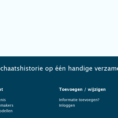
schaatshistorie op één handige verzame
ht
Toevoegen
/ wijzigen
nis
Informatie toevoegen?
nmakers
Inloggen
odellen