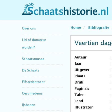
schaatshistorie.nl
Home
Bibliografie
Over ons
Lid of donateur
Veertien dag
worden?
Auteur
Schaatsmusea
Jaar
Uitgever
De Schaats
Plaats
Elfstedentocht
Druk
Pagina's
Geschiedenis
Talen
Land
IJsbanen
Illustrator