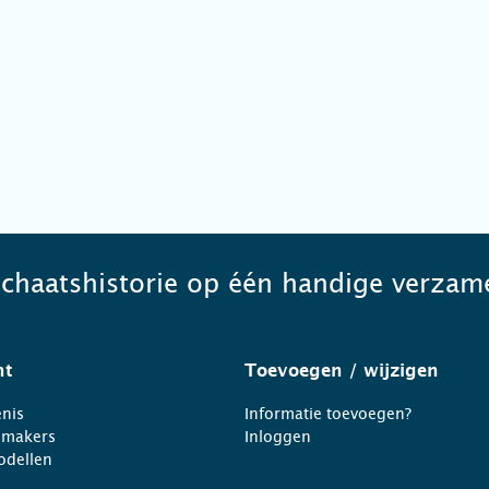
schaatshistorie op één handige verzame
ht
Toevoegen
/ wijzigen
nis
Informatie toevoegen?
nmakers
Inloggen
odellen