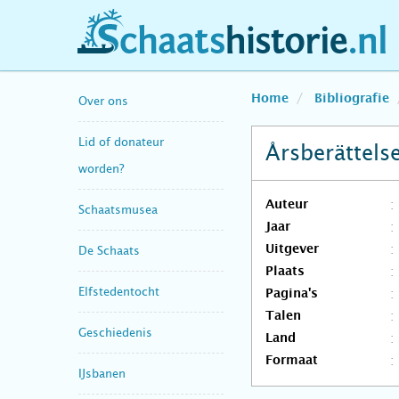
schaatshistorie.nl
Home
Bibliografie
Over ons
Lid of donateur
Årsberättels
worden?
Auteur
Schaatsmusea
Jaar
Uitgever
De Schaats
Plaats
Elfstedentocht
Pagina's
Talen
Geschiedenis
Land
Formaat
IJsbanen