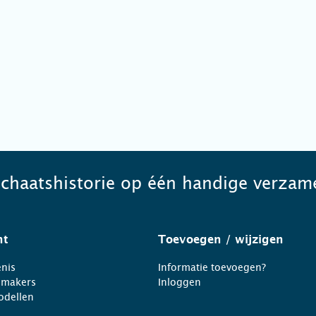
schaatshistorie op één handige verzame
ht
Toevoegen
/ wijzigen
nis
Informatie toevoegen?
nmakers
Inloggen
odellen