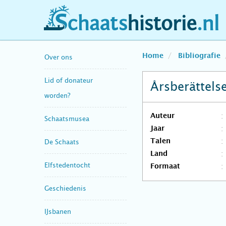
schaatshistorie.nl
Home
Bibliografie
Over ons
Lid of donateur
Årsberättels
worden?
Auteur
Schaatsmusea
Jaar
Talen
De Schaats
Land
Elfstedentocht
Formaat
Geschiedenis
IJsbanen