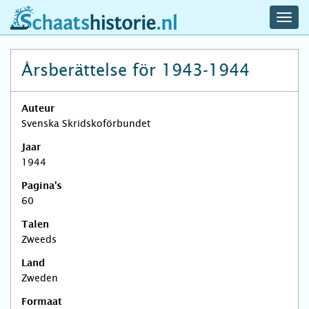
navig
schaatshistorie.nl
men
Årsberättelse för 1943-1944
Auteur
Svenska Skridskoförbundet
Jaar
1944
Pagina's
60
Talen
Zweeds
Land
Zweden
Formaat